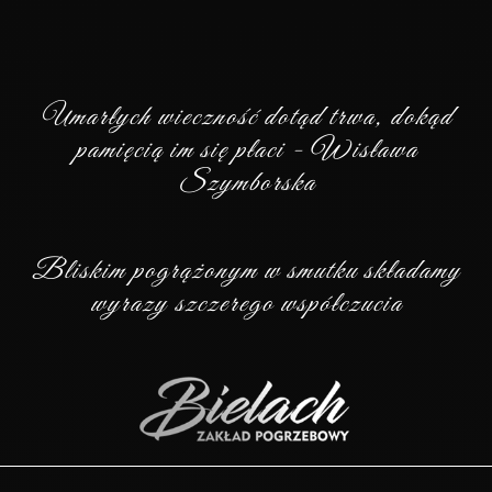
Umarłych wieczność dotąd trwa, dokąd
pamięcią im się płaci - Wisława
Szymborska
Bliskim pogrążonym w smutku składamy
wyrazy szczerego współczucia