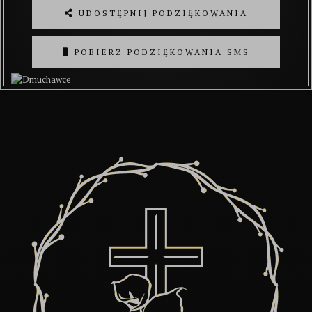
UDOSTĘPNIJ PODZIĘKOWANIA
POBIERZ PODZIĘKOWANIA SMS