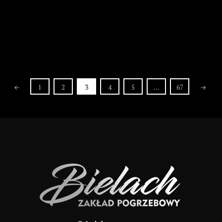
←
1
2
3
4
5
…
67
→