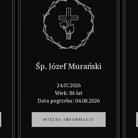
Nekrolog Teresa Grygiel-Ryszawa
» Wojciech Krawczyk (3 miesiące temu): Z wyra
Nekrolog Teresa Grygiel-Ryszawa
» Bronisława Pudełko (3 miesiące temu)
Nekrolog Teresa Drobik
» Agnieszka Sieminska (4 miesiące temu): Wyr
Nekrolog Adam Skarżeński
» Kalina Glinkowska (4 miesiące temu): Przesyłam wyrazy współczucia Tobie Halinko i 
Nekrolog Witold Szypuła
» Jan Borgieł (4 miesiące temu): Tadku...wiel
Śp. Józef Murański
Nekrolog Grażyna Sokół-Szołtysek
» Dorota Kominiak (1 tydzień temu): Pragnę przekazać serdeczne wyrazy współczu
24.07.2026
Wiek: 86 lat
Data pogrzebu: 04.08.2026
WIĘCEJ INFORMACJI