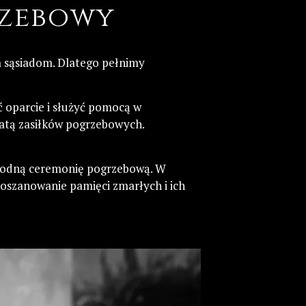
rzebowy
 sąsiadom. Dlatego pełnimy
ć oparcie i służyć pomocą w
atą zasiłków pogrzebowych.
 godną ceremonię pogrzebową. W
oszanowanie pamięci zmarłych i ich