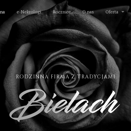
na
e-Nekrologi
Rocznice
O nas
Oferta
RODZINNA FIRMA Z TRADYCJAMI