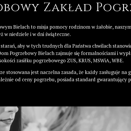
bowy Zakład Pog
owym Bielach to misja pomocy rodzinom w żałobie, naszym
 w niedziele i w dni świąteczne.
starań, aby w tych trudnych dla Państwa chwilach stanowi
om Pogrzebowy Bielach zajmuje się formalnościami i wypł
sokości zasiłku pogrzebowego ZUS, KRUS, MSWiA, WBE.
e stosowana jest naczelna zasada, że każdy zasługuje na
ależnie od ceny pogrzebu, posiada standard gwarantujący p