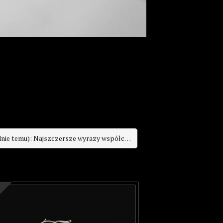
ia dla Rodziny z powodu wielkiej straty, jaką ponieśliście składają Wiesława i Barbara Bielaczyc
ziękuję za wszystko, Pani ... wie... Łączę się w bólu z Rodziną Iwona Łuniewska
Wyrazy głębokiego współczucia od Ireny Gałuszka
): Najszczersze wyrazy współczucia dla całej rodziny.