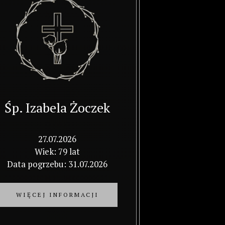
zami współczucia Wojciech Małgorzata Krawczyk z BOCHNI
: Głębokie wyrazy współczucia dla całej Rodziny
azy współczucia 🕯️
Teojej Rodzinie z powodu śmierci męża Proszę przyjmij moje najszczersze kondolencje
kie wyrazy współczucia.. Tobie i bliskim...
Śp. Izabela Żoczek
cia. Miałam przywilej poznać Panią Grażynkę i doświadczyć jej ogromnego serca. Bardzo mi przykro.
27.07.2026
Wiek: 79 lat
Data pogrzebu: 31.07.2026
WIĘCEJ INFORMACJI