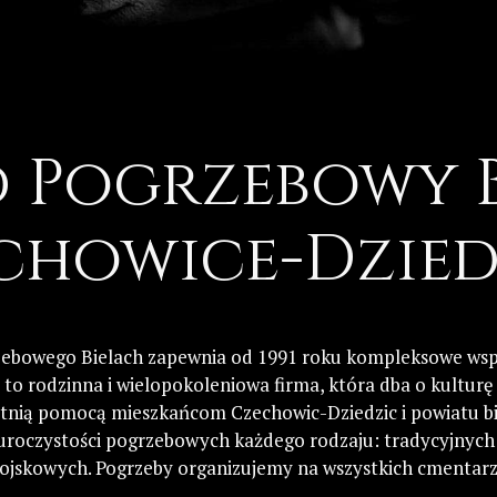
 Pogrzebowy 
chowice-Dzied
ebowego Bielach zapewnia od 1991 roku kompleksowe wsp
to rodzinna i wielopokoleniowa firma, która dba o kulturę 
etnią pomocą mieszkańcom Czechowic-Dziedzic i powiatu bie
uroczystości pogrzebowych każdego rodzaju: tradycyjnyc
wojskowych. Pogrzeby organizujemy na wszystkich cmentar