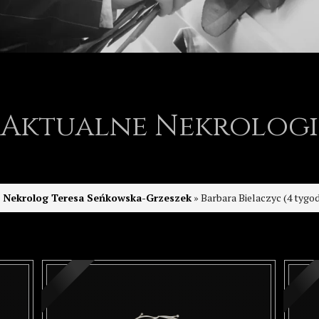
Aktualne Nekrologi
Nekrolog Teresa Seńkowska-Grzeszek
» Barbara Bielaczyc (4 tygodnie temu): Najszczersze wyrazy współczuc
Nekrolog Teresa Seńkowska-Grzeszek
» Iwona Łuniewska (4 tygodnie temu): Pani Profesor ! D
Nekrolog Grażyna Sokół-Szołtysek
» Galuszka Irena (3 miesiące temu): 
Nekrolog Teresa Grygiel-Ryszawa
» Maria i Wojciech Kalemba (3 miesiące temu