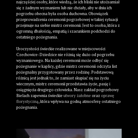
najczęściej osoby, które wiedzą, że ich bliski nie utożsamiał
się z żadnym wyznaniem lub nie chciały, aby w dniu ich
pogrzebu obecna była osoba duchowna. Obowiązek
przeprowadzenia ceremonii pogrzebowej w takiej sytuacji
przejmuje na siebie mistrz ceremonii. Jest to osoba, która z
ogromną dbałością, empatią i szacunkiem podchodzi do
ostatniego pożegnania.
Uroczystości świeckie realizowane w miejscowości
Czechowice-Dziedzice nie różnią się dużo od pogrzebu
wyznaniowego. Na każdej ceremonii może odbyć się
pożegnanie w kaplicy, gdzie mistrz ceremonii odczyta list
pożegnalny przygotowany przez rodzinę. Podstawową
różnicą jest jednak to, że zamiast skupiać się na życiu
wiecznym, mistrz ceremonii przedstawia życie, pasję i
osiągnięcia drugiego człowieka. Nasz zakład pogrzebowy
Bielach zapewnia świeckie
utwory żałobne
oraz
oprawę
florystyczną
, która wpływa na godną atmosferę ostatniego
pożegnania.