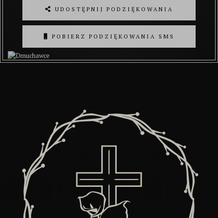
UDOSTĘPNIJ PODZIĘKOWANIA
POBIERZ PODZIĘKOWANIA SMS