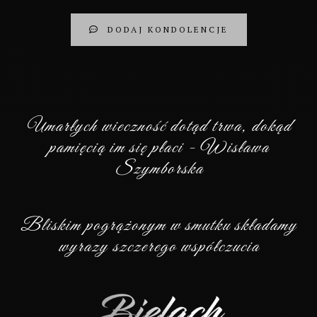
DODAJ KONDOLENCJE
Umarłych wieczność dotąd trwa, dokąd
pamięcią im się płaci - Wisława
Szymborska
Bliskim pogrążonym w smutku składamy
wyrazy szczerego współczucia