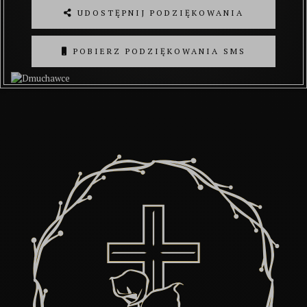
UDOSTĘPNIJ PODZIĘKOWANIA
POBIERZ PODZIĘKOWANIA SMS