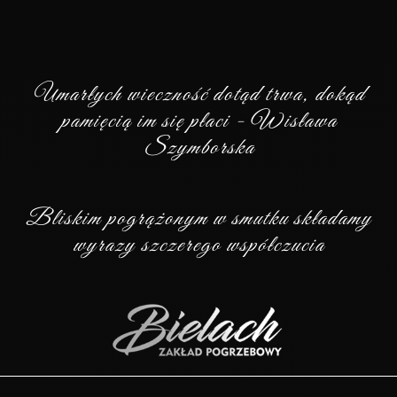
Umarłych wieczność dotąd trwa, dokąd
pamięcią im się płaci - Wisława
Szymborska
Bliskim pogrążonym w smutku składamy
wyrazy szczerego współczucia