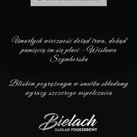
Umarłych wieczność dotąd trwa, dokąd
pamięcią im się płaci - Wisława
Szymborska
Bliskim pogrążonym w smutku składamy
wyrazy szczerego współczucia