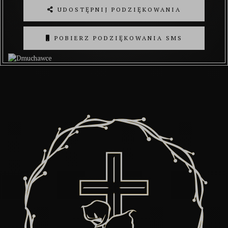
UDOSTĘPNIJ PODZIĘKOWANIA
POBIERZ PODZIĘKOWANIA SMS