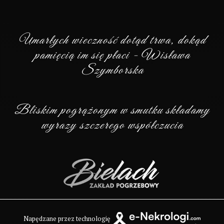
Umarłych wieczność dotąd trwa, dokąd
pamięcią im się płaci - Wisława
Szymborska
Bliskim pogrążonym w smutku składamy
wyrazy szczerego współczucia
Napędzane przez technologię