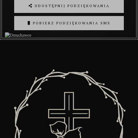
UDOSTĘPNIJ PODZIĘKOWANIA
POBIERZ PODZIĘKOWANIA SMS