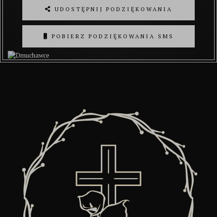
UDOSTĘPNIJ PODZIĘKOWANIA
POBIERZ PODZIĘKOWANIA SMS