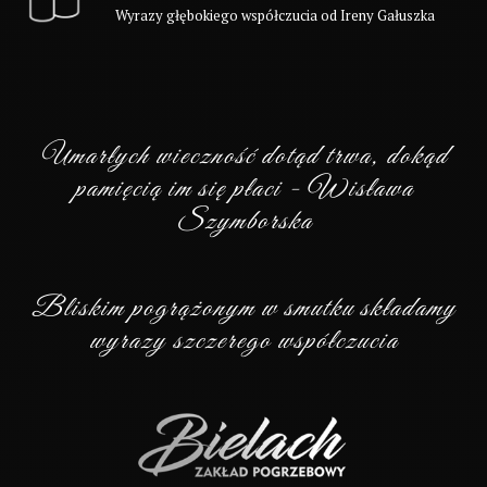
Wyrazy głębokiego współczucia od Ireny Gałuszka
Umarłych wieczność dotąd trwa, dokąd
pamięcią im się płaci - Wisława
Szymborska
Bliskim pogrążonym w smutku składamy
wyrazy szczerego współczucia