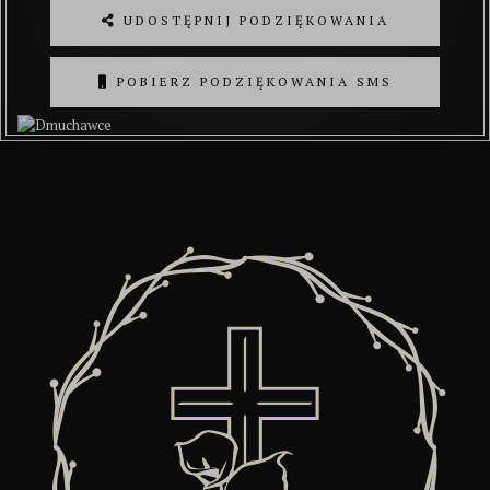
UDOSTĘPNIJ PODZIĘKOWANIA
POBIERZ PODZIĘKOWANIA SMS