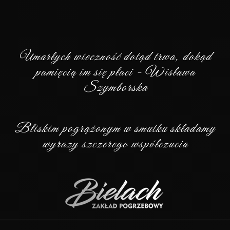
Umarłych wieczność dotąd trwa, dokąd
pamięcią im się płaci - Wisława
Szymborska
Bliskim pogrążonym w smutku składamy
wyrazy szczerego współczucia