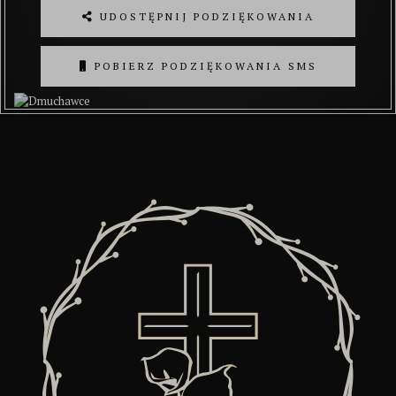
UDOSTĘPNIJ PODZIĘKOWANIA
POBIERZ PODZIĘKOWANIA SMS