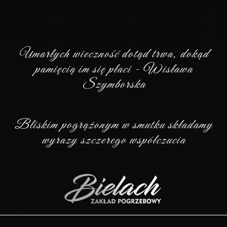
Umarłych wieczność dotąd trwa, dokąd
pamięcią im się płaci - Wisława
Szymborska
Bliskim pogrążonym w smutku składamy
wyrazy szczerego współczucia