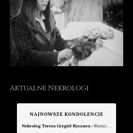
Aktualne Nekrologi
NAJNOWSZE KONDOLENCJE
Nekrolog Teresa Grygiel-Ryszawa
» Maria i Wojciech Kalemba (3 miesiące temu): Najszczersze wyrazy współczucia dla całej rodziny.