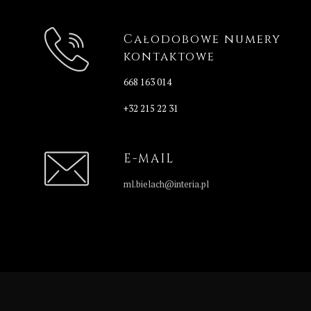
Całodobowe numery
kontaktowe
668 163 014
+32 215 22 31
E-MAIL
ml.bielach@interia.pl