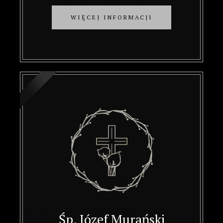
WIĘCEJ INFORMACJI
Śp. Józef Murański